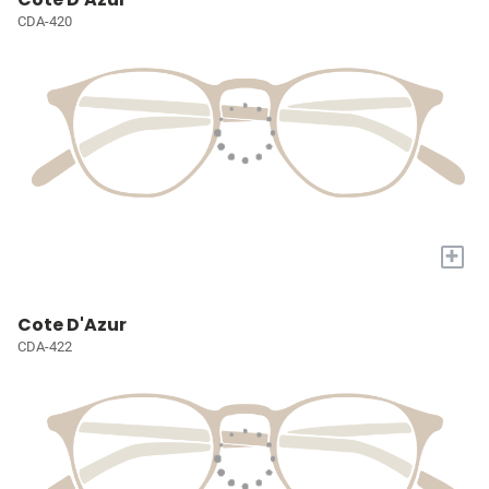
CDA-420
+
Cote D'Azur
CDA-422