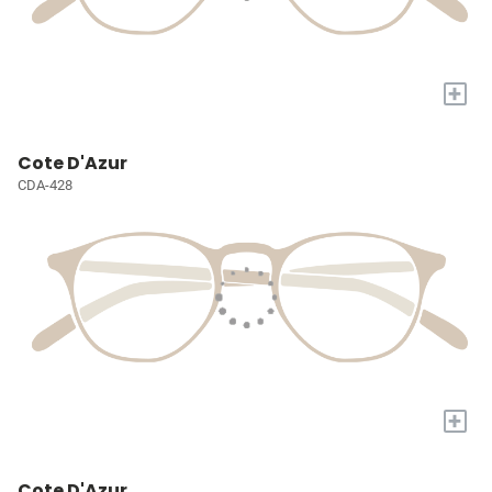
+
Cote D'Azur
CDA-428
+
Cote D'Azur