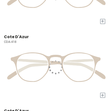
+
Cote D'Azur
CDA-418
+
Cote D'Azur